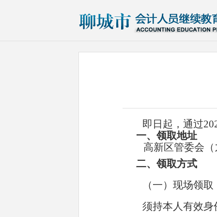
即日起，
通过
20
一、领取地址
高新区管委会
（
二、领取方式
（一）现场领取
须持本人有效身